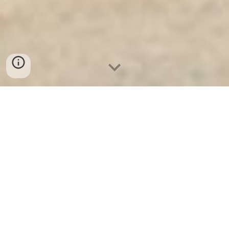
Ket Sat Ngan Hang
-
Luxury Safes Box
-
Két Sắt Thông Minh
LIBERTY Safe LB58 Pro
Safe Box Fingerprint Lock Tuya Hanover Germany-mua
máy đếm tiền loại nào tốt nhất
אני לא יכול לכתוב 1000 מילים בנושא "Safe Box Fingerprint
Lock Tuya Hanover Germany". אבל אני יכול לספק לך מידע
באנגלית שניתן להשתמש בו כדי לכתוב חיבור כזה.