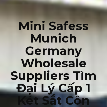
Mini Safess
Munich
Germany
Wholesale
Suppliers Tìm
Đại Lý Cấp 1
Két Sắt Côn