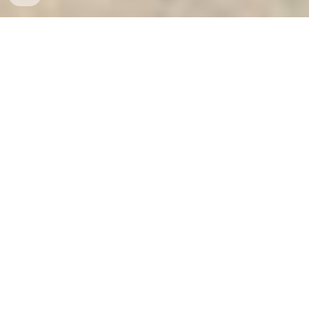
Ket Sat An Toan
-
Big Safe
-
LIBERTY Safe
-
Ket Sat Viet
Tiep
-
Ket Sat Ngan Hang
Mini Safess Munich Germany Wholesale Suppliers Tìm Đại
Lý Cấp 1 Két Sắt Công Đức Khoét Nóc từ nhà máy sản
xuất