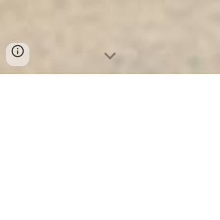
Ket Sat Ngan Hang
-
Luxury Home Safes
-
Két Sắt Thông Minh
LIBERTY Safe
Bank Safes Germany nơi bán két sắt giá tốt