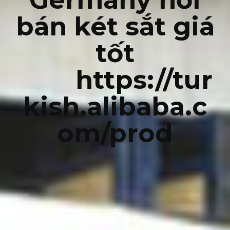
bán két sắt giá
tốt
https://tur
kish.alibaba.c
om/prod