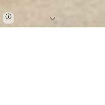
Ket Sat Ngan Hang
-
Luxury Safes Box
-
Két Sắt Thông Minh
LIBERTY Safe LB58 Pro
Electronic Digital Lock Safe Box Steel Security Safe
Dresden Germany-cửa hàng bán két sắt chống đập
welkosafe uy tín ở tphcm
הביטוי "כספת אלקטרונית דיגיטלית עם מנעול כספת פלדה,
דרזדן, גרמניה" הוא אמירה מפורטת אך עוצמתית המשלבת
תיאור מוצר טכני ביותר עם הקשר היסטורי וגיאוגרפי עשיר.
למרות שלא קיימת חברה אחת עם שם זה בדיוק, הביטוי מצביע
על קטגוריית מוצרים עם שושלת גרמנית חזקה וקשר ספציפי