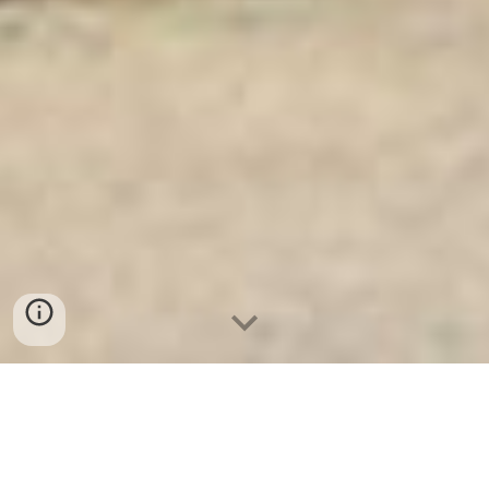
Két Ngân Hàng
-
Safes
-
LIBERTY Safe
Hidden floor safes Hamburg Germany Manufacturers
Suppliers lựa chọn mua két sắt chất lượng tốt nhất