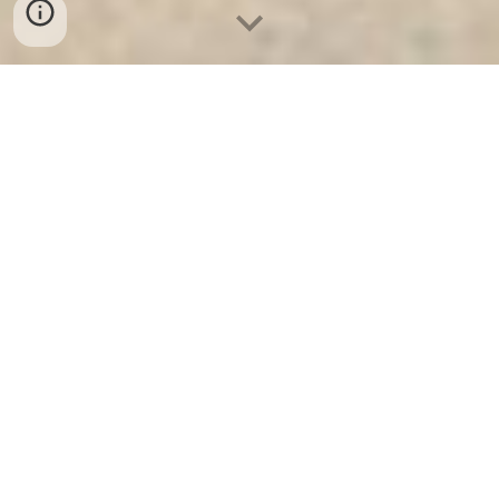
Ket Sat Ngan Hang
-
Luxury Home Safes
-
Két Sắt Thông Minh
LIBERTY Safe
Best Seller Safes Germany Wholesale Suppliers Cửa hàng bán
Két Bạc Khoá Vân Tay