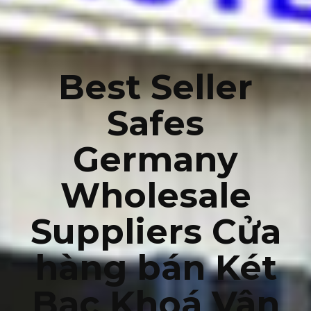
Best Seller
Safes
Germany
Wholesale
Suppliers Cửa
hàng bán Két
Bạc Khoá Vân