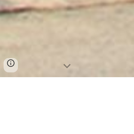
Két Sắt Ngân Hàng
-
Depository Safes
-
Két Sắt Thông Minh
LIBERTY Safes
Safe Box For Hotel Frankfurt am Main
Germany - Danh Sách Đại Lý Tủ Hồ Sơ Di
Động uy tín được ủy quyền cung cấp toàn
quốc