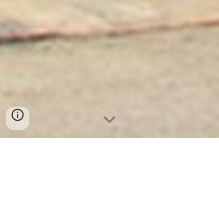
Két Sắt Ngân Hàng
-
Depository Safes
-
Két Sắt Thông Minh
LIBERTY Safes
Key Box Safe Hamburg Germany - két sắt
tiệm vàng chống cháy giá tốt hiện nay