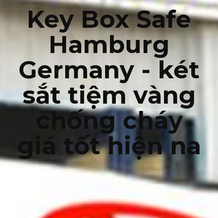
Key Box Safe
Hamburg
Germany - két
sắt tiệm vàng
chống cháy
giá tốt hiện na